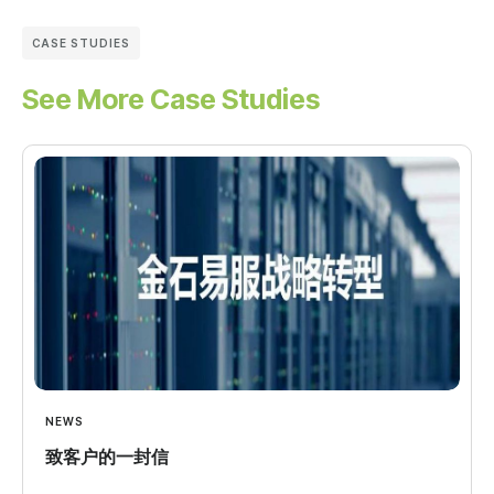
CASE STUDIES
See More Case Studies
NEWS
致客户的一封信