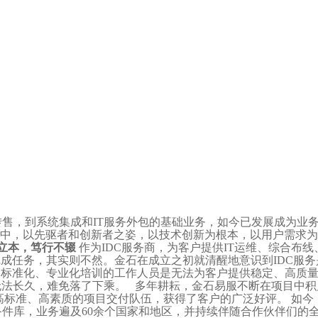
转售，到系统集成和IT服务外包的基础业务，如今已发展成为业务
革中，以先驱者和创新者之姿，以技术创新为根本，以用户需求
立本，笃行不辍
作为IDC服务商，为客户提供IT运维、综合布
完成任务，其实则不然。金石在成立之初就清醒地意识到IDC服
标准化、专业化培训的工作人员是无法为客户提供稳定、高质量
无法长久，难免落了下乘。 多年耕耘，金石易服不断在项目中积
高标准、高素质的项目交付队伍，获得了客户的广泛好评。 如今
/备件库，业务遍及60余个国家和地区，并持续伴随合作伙伴们