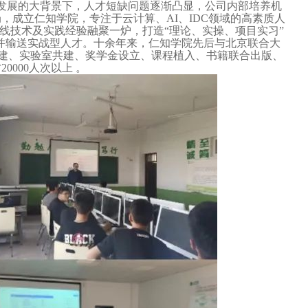
发展的大背景下，人才短缺问题逐渐凸显，公司内部培养机
成立仁知学院，专注于云计算、AI、IDC领域的高素质人
一线技术及实践经验融聚一炉，打造“理论、实操、项目实习”
能并输送实战型人才。十余年来，仁知学院先后与北京联合大
共建、实验室共建、奖学金设立、课程植入、书籍联合出版、
000人次以上 。