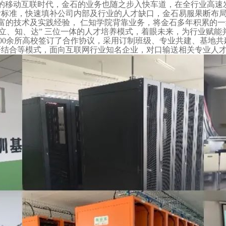
盛的移动互联时代，金石的业务也随之步入快车道，在全行业高速
标准，快速填补公司内部及行业的人才缺口，金石易服果断布局，
丰富的技术及实践经验， 仁知学院背靠业务，将金石多年积累的
“立、知、达” 三位一体的人才培养模式，着眼未来，为行业赋
00余所高校签订了合作协议，采用订制班级、专业共建、基地
结合等模式，面向互联网行业知名企业，对口输送相关专业人才20