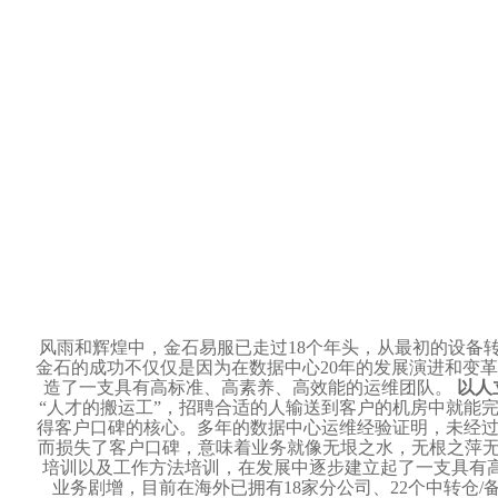
风雨和辉煌中，金石易服已走过18个年头，从最初的设备
金石的成功不仅仅是因为在数据中心20年的发展演进和变
造了一支具有高标准、高素养、高效能的运维团队。
以人
“人才的搬运工”，招聘合适的人输送到客户的机房中就能
得客户口碑的核心。多年的数据中心运维经验证明，未经过
而损失了客户口碑，意味着业务就像无垠之水，无根之萍
培训以及工作方法培训，在发展中逐步建立起了一支具有
业务剧增，目前在海外已拥有18家分公司、22个中转仓