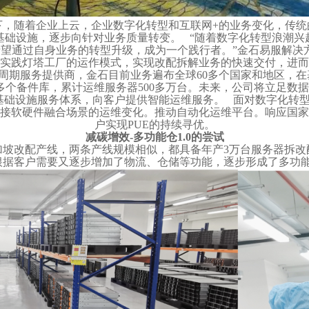
，随着企业上云，企业数字化转型和互联网+的业务变化，传统
基础设施，逐步向针对业务质量转变。 “随着数字化转型浪潮兴
望通过自身业务的转型升级，成为一个践行者。”金石易服解决
实践灯塔工厂的运作模式，实现改配拆解业务的快速交付，进而
生命周期服务提供商，金石目前业务遍布全球60多个国家和地区
0多个备件库，累计运维服务器500多万台。未来，公司将立足
础设施服务体系，向客户提供智能运维服务。 面对数字化转型带
迎接软硬件融合场景的运维变化。推动自动化运维平台。响应国
户实现PUE的持续寻优。
减碳增效-多功能仓1.0的尝试
加坡改配产线，两条产线规模相似，都具备年产3万台服务器拆改
根据客户需要又逐步增加了物流、仓储等功能，逐步形成了多功能仓