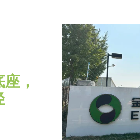
底座，
径