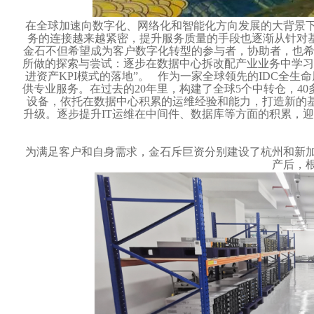
在全球加速向数字化、网络化和智能化方向发展的大背景下
务的连接越来越紧密，提升服务质量的手段也逐渐从针对
金石不但希望成为客户数字化转型的参与者，协助者，也希
所做的探索与尝试：逐步在数据中心拆改配产业业务中学习
进资产KPI模式的落地”。 作为一家全球领先的IDC全
供专业服务。在过去的20年里，构建了全球5个中转仓，4
设备，依托在数据中心积累的运维经验和能力，打造新的基
升级。逐步提升IT运维在中间件、数据库等方面的积累，
为满足客户和自身需求，金石斥巨资分别建设了杭州和新
产后，