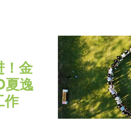
进！金
O夏逸
工作