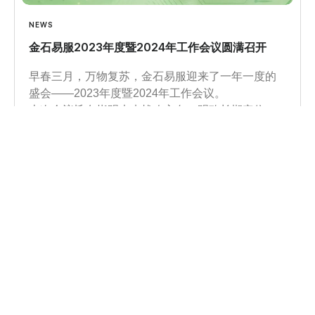
NEWS
金石易服2023年度暨2024年工作会议圆满召开
早春三月，万物复苏，金石易服迎来了一年一度的
盛会——2023年度暨2024年工作会议。
本次会议旨在指明未来战略方向、明确长期定位、
凝聚团队力量，为公司未来的发展描绘出清晰的蓝
图。
本次全面梳理和规划了2024年的战略方向，明确了
全球各区域的工作目标及业务重点，通过这一系列
的部署和安排，金石希望能够在新的一年里实现更
加稳健和可持续的发展。
Learn more