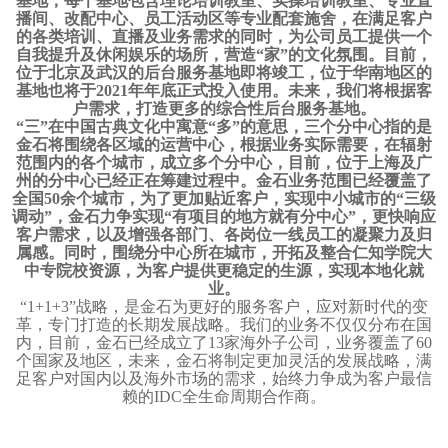
基地，每个基地包含理论培训教室、实操培训教室、专业直
播间、改配中心、员工活动区等专业配套施舍，在满足客户
的各类培训、直播及业务需求的同时，为公司员工提供一个
自我提升及休闲娱乐的场所，营造“家”的文化氛围。目前，
位于北京及武汉的后台服务基地即将竣工，位于华南地区的
基地也将于2021年年底正式投入使用。未来，我们将根据客
户需求，打造更多的综合性后台服务基地。
“三”在中国古典文化中寓意“多”的意思，三个分中心指的是
金石将围绕各区域的运营中心，根据业务实际需要，在辐射
范围内的各个城市，成立多个分中心，目前，位于上海及广
州的分中心已经正在筹建过程中。金石业务范围已经覆盖了
全国50余个城市，为了更加贴近客户，实现中小城市的“三级
调动”，金石力争实现“有项目的地方就有分中心”，更快响应
客户需求，以及增强各部门、各岗位一线员工的凝聚力及归
属感。同时，围绕分中心所在城市，开拓及整合仁知学院大
中专院校资源，为客户提供更稳定的生源，实现本地化就
业。
“1+1+3”战略，是金石为更好的服务客户，应对新时代的变
革，专门打造的长期发展战略。我们的业务不仅仅分布在国
内，目前，金石已经成立了13家海外子公司，业务覆盖了60
个国家及地区，未来，金石将制定更加灵活的发展战略，满
足客户对国内以及海外市场的需求，始终力争成为客户最信
赖的IDC全生命周期合作商。