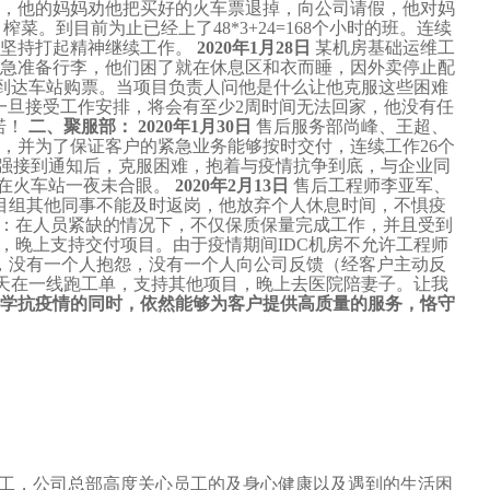
，他的妈妈劝他把买好的火车票退掉，向公司请假，他对妈
。到目前为止已经上了48*3+24=168个小时的班。连续
是坚持打起精神继续工作。
2020年1月28日
某机房基础运维工
急准备行李，他们困了就在休息区和衣而睡，因外卖停止配
，到达车站购票。当项目负责人问他是什么让他克服这些困难
一旦接受工作安排，将会有至少2周时间无法回家，他没有任
诺！
二、聚服部：
2020年1月30日
售后服务部尚峰、王超、
，并为了保证客户的紧急业务能够按时交付，连续工作26个
思强接到通知后，克服困难，抱着与疫情抗争到底，与企业同
在火车站一夜未合眼。
2020年2月13日
售后工程师李亚军、
项目组其他同事不能及时返岗，他放弃个人休息时间，不惧疫
：在人员紧缺的情况下，不仅保质保量完成工作，并且受到
，晚上支持交付项目。由于疫情期间IDC机房不允许工程师
，没有一个人抱怨，没有一个人向公司反馈（经客户主动反
天在一线跑工单，支持其他项目，晚上去医院陪妻子。让我
学抗疫情的同时，依然能够为客户提供高质量的服务，恪守
员工，公司总部高度关心员工的及身心健康以及遇到的生活困