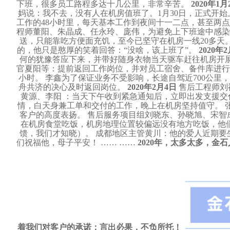
下班，很多员工路程多达十几公里，非常辛苦。
2020年1月
妈说：我不去，没有人在机房值班了。1月30日，正式开始上
工作的48小时里，每天基本工作到夜间十一二点，甚至两
程师董阳、朱晶成、任永玲、庞伟，为避免上下班途中感染
送，只能靠吃方便面充饥，至今已坚守在机房一线20多天
的，他只是憨厚的笑着回答：“没啥，该上班了”。
2020年
何的犹豫答应下来，并带好随身衣物当天驱车赶往机房开
官夏阳等：提前返回工作岗位，并对员工宿舍、备件库进行
小时。 李鑫为了保证业务不受影响，长途自驾近700公
舟共济的决心及时返回岗位。
2020年2月4日
售后工程师刘
黄源、李阳 ：当天下午收到紧急通知后，立即出发支援交
情，白天身兼工单和交付的工作，晚上在机房坚持值守。 
客户的高度表扬。 售后服务项目组刘晓东、孙晓旭、宋智
在机房食堂吃饭，机房地理位置较偏远没有地方吃饭，他
馈，我们才知晓）。 成都地区主管黄川：他的爱人近期
们祝福他，母子平安！ …… ……
2020年，太多太多，
着我们对客户的承诺：言出必果，不负所托！