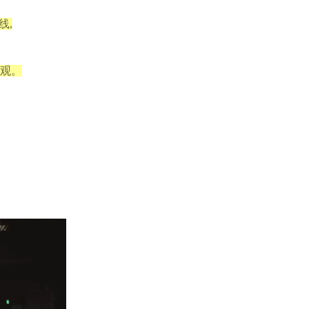
线,
观。