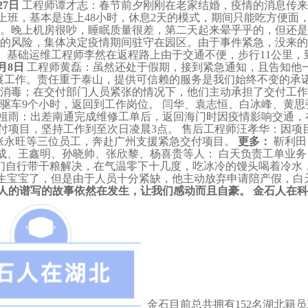
27日
工程师谭才志：春节前夕刚刚在老家结婚，疫情的消息传来
班，基本是连上48小时，休息2天的模式，期间只能吃方便面，榨菜
点。晚上机房很吵，睡眠质量很差，第二天起来晕乎乎的，但还
的风险，集体决定疫情期间驻守在园区。由于事件紧急，没来的
。 基础运维工程师李然在返程路上由于交通不便，步行11公里
2月8日
工程师黄磊：虽然还处于假期，接到紧急通知，且告知他
展工作。责任重于泰山，提供可信赖的服务是我们始终不变的承
消毒；在交付部门人员紧张的情况下，他们主动承担了交付工作
里，驱车9个小时，返回到工作岗位。 闫华、袁志恒、白冰峰、黄
祖雨：出差南通完成维修工单后，返回海门时因疫情影响交通，
付项目，坚持工作到至次日凌晨3点。 售后工程师汪孝华：因
张永旺等三位员工，奔赴广州支援紧急交付项目。
更多：
靳利田
成、王鑫明、孙晓帅、张欣黎、杨喜贵等人： 白天负责工单业务
们自行带干粮解决，在气温零下十几度，吃冰冷的馒头喝着冷水
要生宝宝了，但是由于人员十分紧缺，他主动放弃申请陪产假，白
金石人的谱写的故事依然在发生，让我们感动而且自豪。
金石人在科
金石目前总共拥有152名湖北籍