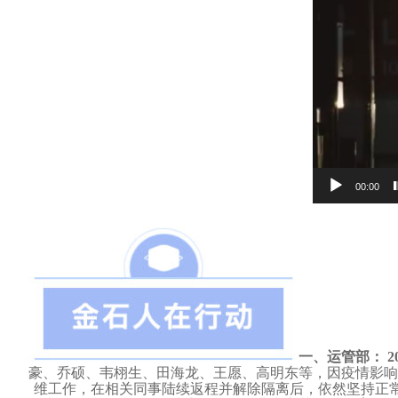
00:00
一、运管部：
2
豪、乔硕、韦栩生、田海龙、王愿、高明东等，因疫情影响
维工作，在相关同事陆续返程并解除隔离后，依然坚持正