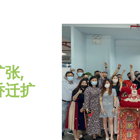
张,
乔迁扩