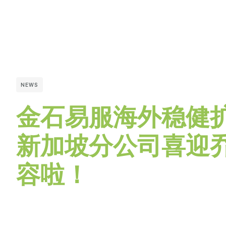
NEWS
金石易服海外稳健扩
新加坡分公司喜迎
容啦！