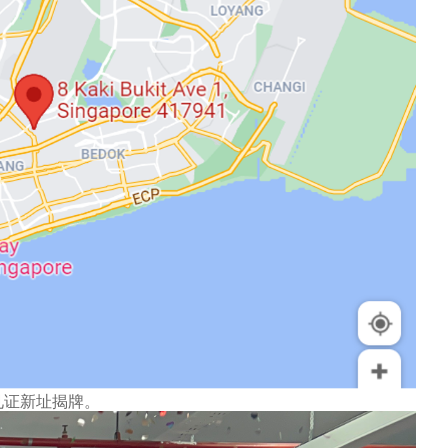
见证新址揭牌。