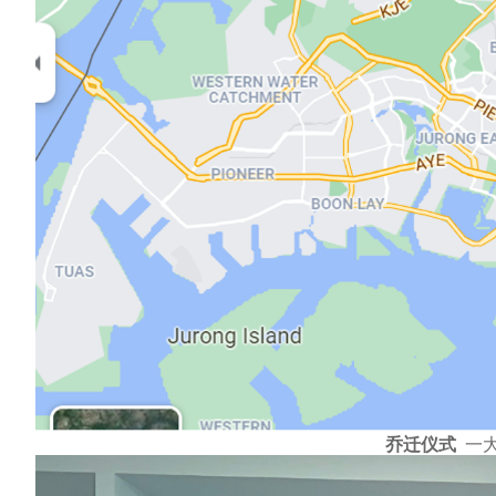
乔迁仪式
一